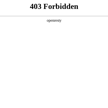
产品及服务
行业解决方案
合作伙伴
投资者关系
站的用户或浏览者，CA888亚洲城数码集团股份有限公司和/或其关联
亚洲城数码根据下列条款授予。如果您不同意下列任何条款、请停止使用